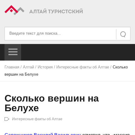
Искать...
Искать
Главная
/
Алтай
/
История
/
Интересные факты об Алтае
/
Сколько
вершин на Белухе
Сколько вершин на
Белухе
Интересные факты об Алтае
Сапожников Василий Васильевич
отметил, что «массив