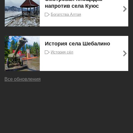
напротив села Куюс
Богатства Алтая
История села Шебалино
История сёл
Все обновления