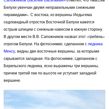
Белухи увенчан двумя неправильными снежными
пирамидами». С востока, из вершины Иедыгема
седловидный отросток Восточной Белухи кажется
острым шпицем с снежным навесом в южную сторону.
В другом месте В.В. Сапожников назвал этот «гребень»
отрогом Белухи. На фотоснимке, сделанном с
ледника
Менсу
, видны две восточные вершины, за которыми
скрывается западная. На фотоснимке, сделанном с
Берельского ледника, ясно выражены три вершины,
причем третий пик по высоте не уступает западной
вершине.