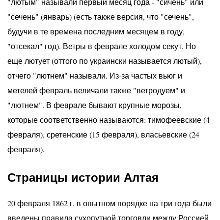
"лютым" называли первый месяц года - "сичень" или
"сечень" (январь) (есть также версия, что "сечень",
будучи в те времена последним месяцем в году,
"отсекал" год). Ветры в феврале холодом секут. Но
еще лютует (оттого по украински называется лютый),
отчего "лютнем" называли. Из-за частых вьюг и
метелей февраль величали также "ветродуем" и
"лютнем". В феврале бывают крупные морозы,
которые соответственно называются: тимофеевские (4
февраля), сретенские (15 февраля), власьевские (24
февраля).
Страницы истории Алтая
20 февраля 1862 г. в опытном порядке на три года были
введены правила сухопутной торговли между Россией