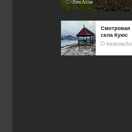
Реки Алтая
Смотровая 
села Куюс
Богатства Ал