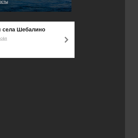
осты
я села Шебалино
 сёл