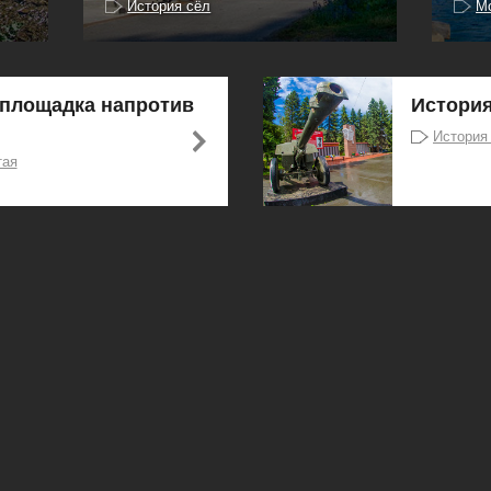
История сёл
М
площадка напротив
Истори
История
тая