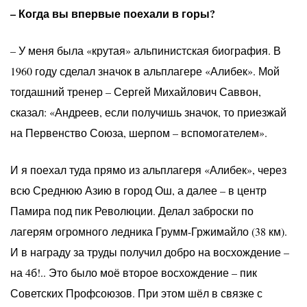
– Когда вы впервые поехали в горы?
– У меня была «крутая» альпинистская биография. В
1960 году сделал значок в альплагере «Алибек». Мой
тогдашний тренер – Сергей Михайлович Саввон,
сказал: «Андреев, если получишь значок, то приезжай
на Первенство Союза, шерпом – вспомогателем».
И я поехал туда прямо из альплагеря «Алибек», через
всю Среднюю Азию в город Ош, а далее – в центр
Памира под пик Революции. Делал заброски по
лагерям огромного ледника Грумм-Гржимайло (38 км).
И в награду за труды получил добро на восхождение –
на 4б!.. Это было моё второе восхождение – пик
Советских Профсоюзов. При этом шёл в связке с