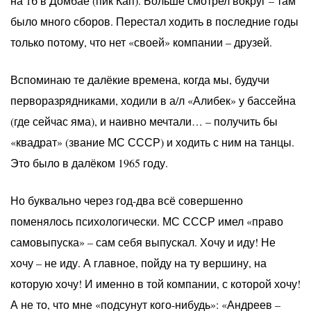
на 1б в Домбае (пик Кап). Больше смотрел вокруг – там
было много сборов. Перестал ходить в последние годы
только потому, что нет «своей» компании – друзей.
Вспоминаю те далёкие времена, когда мы, будучи
перворазрядниками, ходили в а/л «Алибек» у бассейна
(где сейчас яма), и наивно мечтали… – получить бы
«квадрат» (звание МС СССР) и ходить с ним на танцы.
Это было в далёком 1965 году.
Но буквально через год-два всё совершенно
поменялось психологически. МС СССР имел «право
самовыпуска» – сам себя выпускал. Хочу и иду! Не
хочу – не иду. А главное, пойду на ту вершину, на
которую хочу! И именно в той компании, с которой хочу!
А не то, что мне «подсунут кого-нибудь»: «Андреев –