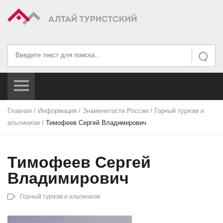
Искать...
Искать
Главная
/
Информация
/
Знаменитости России
/
Горный туризм и
альпинизм
/
Тимофеев Сергей Владимирович
Тимофеев Сергей
Владимирович
Горный туризм и альпинизм