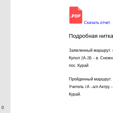
Скачать отчет
Подробная нитка
Заявленный маршрут. по
Купол 2А-2Б – в. Снежна
пос. Курай
Пройденный маршрут. по
Учитель 1А –а/л Актру –
Курай.
0