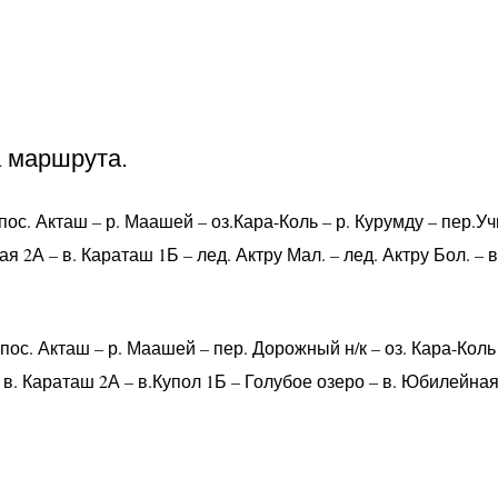
 маршрута.
с. Акташ – р. Маашей – оз.Кара-Коль – р. Курумду – пер.Учит
я 2А – в. Караташ 1Б – лед. Актру Мал. – лед. Актру Бол. – в.
с. Акташ – р. Маашей – пер. Дорожный н/к – оз. Кара-Коль –
 в. Караташ 2А – в.Купол 1Б – Голубое озеро – в. Юбилейная 