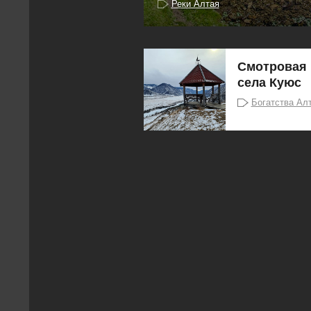
Реки Алтая
Смотровая 
села Куюс
Богатства Ал