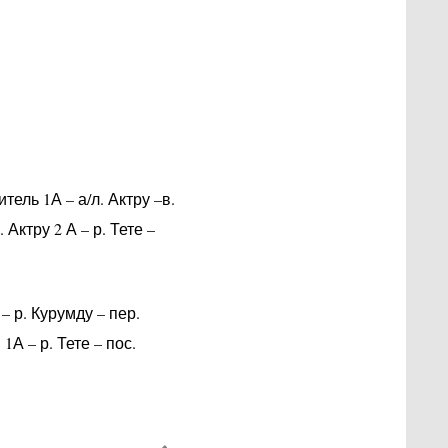
ель 1А – а/л. Актру –в.
 Актру 2 А – р. Тете –
 р. Курумду – пер.
1А – р. Тете – пос.