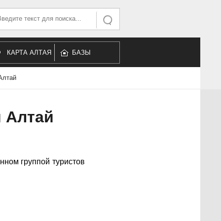
ать...
Искать
КАРТА АЛТАЯ
БАЗЫ
ОТДЫХА
 Алтай
й Алтай
нном группой туристов