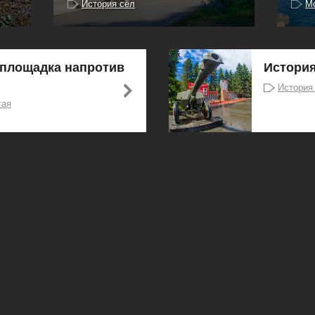
История сёл
М
площадка напротив
Истори
История
тая