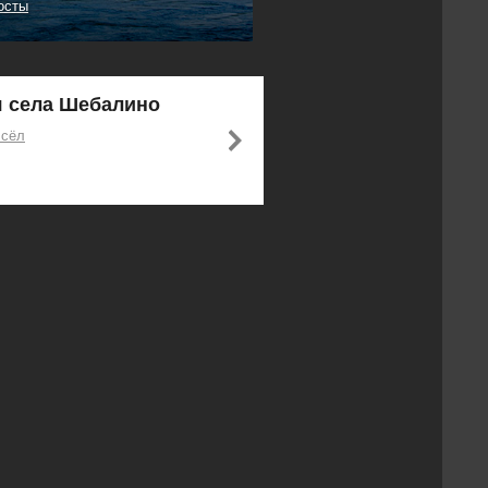
осты
я села Шебалино
 сёл