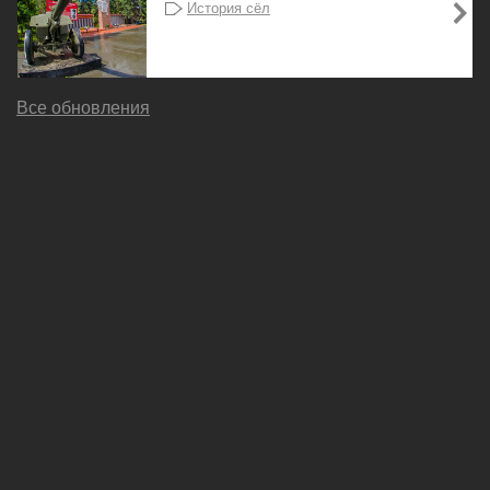
История сёл
Все обновления