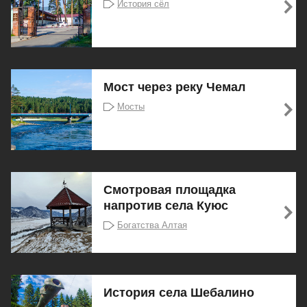
История сёл
Мост через реку Чемал
Мосты
Смотровая площадка
напротив села Куюс
Богатства Алтая
История села Шебалино