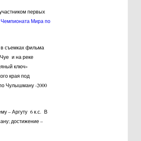
участником первых
 Чемпионата Мира по
 в съемках фильма
Чуе и на реке
ряный ключ»
го края под
 по Чулышману -2000
у – Аргуту 6 к.с. В
ану; достижение –