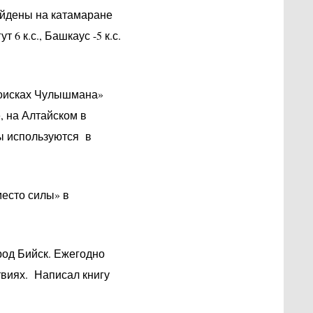
ойдены на катамаране
 6 к.с., Башкаус -5 к.с.
 поисках Чулышмана»
 на Алтайском в
ы используются в
есто силы» в
род Бийск. Ежегодно
виях. Написал книгу