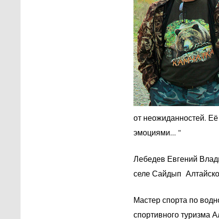
от неожиданностей. Её
эмоциями... "
Лебедев Евгений Владим
селе Сайдып Алтайског
Мастер спорта по водн
спортивного туризма Ал