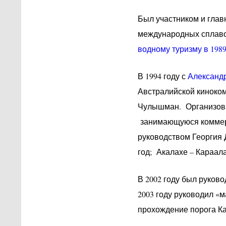
Был участником и гла
международных сплав
водному туризму в 1989
В 1994 году с
Александ
Австралийской киноком
Чулышман. Организова
занимающуюся коммерч
руководством Георгия 
год; Акалахе – Караала
В 2002 году был руков
2003 году руководил «
прохождение порога Ка