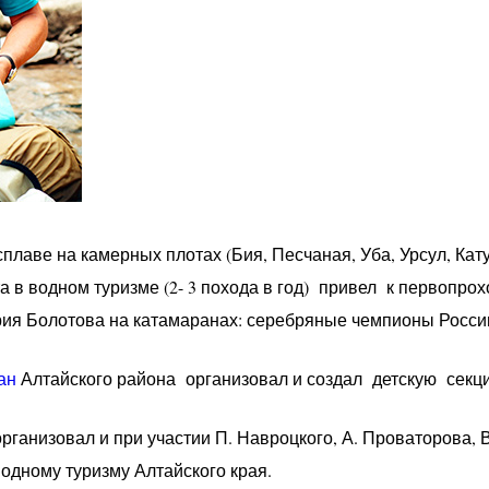
лаве на камерных плотах (Бия, Песчаная, Уба, Урсул, Кату
 в водном туризме (2- 3 похода в год) привел к первопр
рия Болотова на катамаранах: серебряные чемпионы России
ан
Алтайского района организовал и создал детскую секци
организовал и при участии П. Навроцкого, А. Проваторова, 
водному туризму Алтайского края.