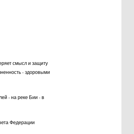
еряет смысл и защиту
лненность - здоровыми
й - на реке Бии - в
овета Федерации