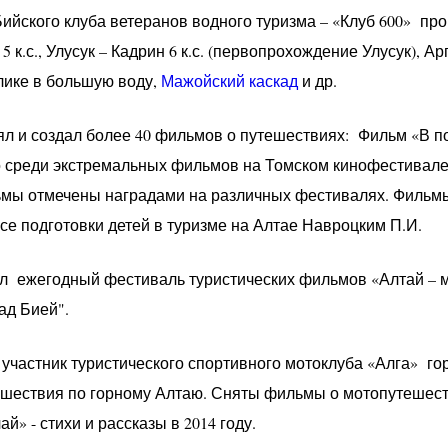
ийского клуба ветеранов водного туризма – «Клуб 600» пр
 к.с., Улусук – Кадрин 6 к.с. (первопрохождение Улусук), Аргут
блике в большую воду,
Мажойский каскад
и др.
нял и создал более 40 фильмов о путешествиях: Фильм «В
 среди экстремальных фильмов на Томском кинофестивале,
ьмы отмечены наградами на различных фестивалях. Фильм
се подготовки детей в туризме на Алтае Навроцким П.И.
л ежегодный фестиваль туристических фильмов «Алтай – м
ад Бией".
 участник туристического спортивного мотоклуба «Алга» го
шествия по горному Алтаю. Сняты фильмы о мотопутешест
й» - стихи и рассказы в 2014 году.