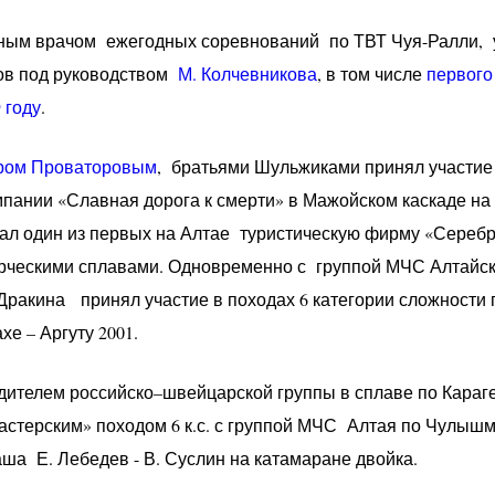
вным врачом ежегодных соревнований по ТВТ Чуя-Ралли, 
ов под руководством
М. Колчевникова
, в том числе
первого
 году
.
ром Проваторовым
, братьями Шульжиками принял участие
пании «Славная дорога к смерти» в Мажойском каскаде на 
л один из первых на Алтае туристическую фирму «Сереб
ескими сплавами. Одновременно с группой МЧС Алтайско
Дракина принял участие в походах 6 категории сложности
хе – Аргуту 2001.
одителем российско–швейцарской группы в сплаве по Карагем
мастерским» походом 6 к.с. с группой МЧС Алтая по Чулышм
ша Е. Лебедев - В. Суслин на катамаране двойка.