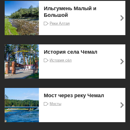
Ильгумень Малый и
Большой
Реки Алтая
История села Чемал
История сёл
Мост через реку Чемал
Мосты