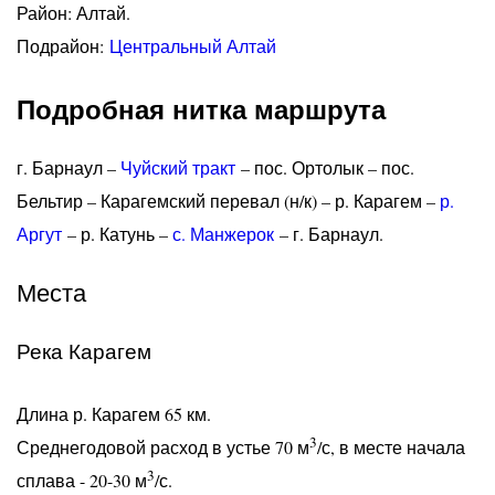
Район: Алтай.
Подрайон:
Центральный Алтай
Подробная нитка маршрута
г. Барнаул –
Чуйский тракт
– пос. Ортолык – пос.
Бельтир – Карагемский перевал (н/к) – р. Карагем –
р.
Аргут
– р. Катунь –
с. Манжерок
– г. Барнаул.
Места
Река Карагем
Длина р. Карагем 65 км.
3
Среднегодовой расход в устье 70 м
/с, в месте начала
3
сплава - 20-30 м
/с.