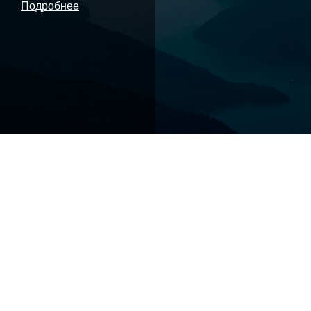
Подробнее
Чуйский тракт
Федеральная трасса в горах Алтая. По некоторым
оценкам, в ходит в 10 самых красивых дорог мира.
Современный тракт частично повторяет Великий
шелковый путь, проходивший по долинам рек Чуи и
Катуни.