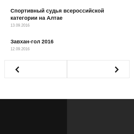
Спортивный судья всероссийской
категории на Алтае
13.09.2016
Завхан-гол 2016
12.09.2016
Назад
Вперед