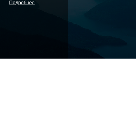
Подробнее
Чуйский тракт
Федеральная трасса в горах Алтая. По некоторым
оценкам, в ходит в 10 самых красивых дорог мира.
Современный тракт частично повторяет Великий
шелковый путь, проходивший по долинам рек Чуи и
Катуни.