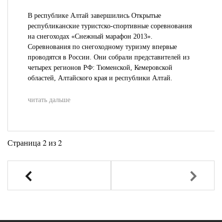
В республике Алтай завершились Открытые
республиканские туристско-спортивные соревнования
на снегоходах «Снежный марафон 2013».
Соревнования по снегоходному туризму впервые
проводятся в России. Они собрали представителей из
четырех регионов РФ: Тюменской, Кемеровской
областей, Алтайского края и республики Алтай.
читать дальше
Страница 2 из 2
Назад
Вперед