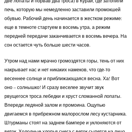
две лопаты и порвав два троса) в Курай, где затопили
печь, которую мы немедленно заставили промокшей
обувью. Рабочий день начинается в жестком режиме:
еще в темноте стартуем в восемь утра, а режим
передней передачи заканчивается в восемь вечера. На
сон остается чуть больше шести часов.
Утром над нами мрачно громоздятся горы, тень от них
накрывает нас и нет никаких намеков, что где-то
весеннее солнце и приближающаяся весна. Ха! Вот
оно – солнышко! И сразу веселее звучит звук
рвущегося троса лебедки и хруст сломанной лопаты.
Впереди ледяной залом и промоина. Ощупью
двигаемся в прибрежном малорослом лесу кустарника.
Штурманы стоят на заднем бампере и уклоняются от
веток. Холодные хлопья снега с веток сыпется на лицо