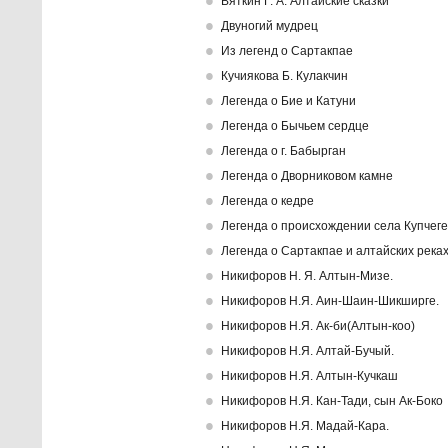
Вяткин Г. А. Алтайские сказки
Двуногий мудрец
Из легенд о Сартакпае
Кучиякова Б. Кулакчин
Легенда о Бие и Катуни
Легенда о Бычьем сердце
Легенда о г. Бабырган
Легенда о Дворниковом камне
Легенда о кедре
Легенда о происхождении села Купчеге
Легенда о Сартакпае и алтайских река
Никифоров Н. Я. Алтын-Мизе.
Никифоров Н.Я. Аин-Шаин-Шикширге.
Никифоров Н.Я. Ак-би(Алтын-коо)
Никифоров Н.Я. Алтай-Бучый.
Никифоров Н.Я. Алтын-Кучкаш
Никифоров Н.Я. Кан-Тади, сын Ак-Боко
Никифоров Н.Я. Мадай-Кара.