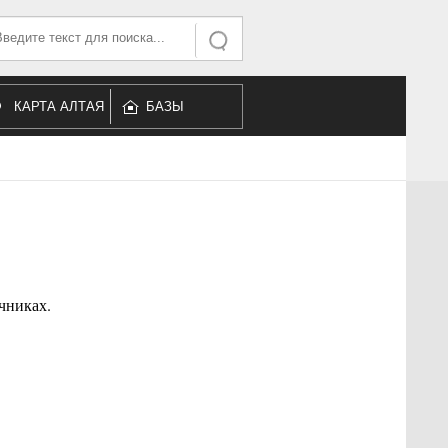
ать...
Искать
КАРТА АЛТАЯ
БАЗЫ
ОТДЫХА
очниках.