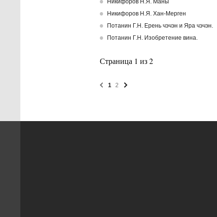
Никифоров Н.Я. Маны
Никифоров Н.Я. Хан-Мерген
Потанин Г.Н. Ерень чэчэн и Яра чэчэн.
Потанин Г.Н. Изобретение вина.
Страница 1 из 2
1
2
Назад
Вперед