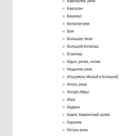
Барнаулка, река
Барсуган
Башкаус
Бельтертуюк
Бия
Большая Чили
Большой Колагаш
Елангаш
Идып, речка, залив
Иедыгем, река
Ильгумень Малый и Большой
Иогач, река
Иолдо-Айры
Иша
Кадрин
Камга, Камгинский залив
Карагем
Катунь река