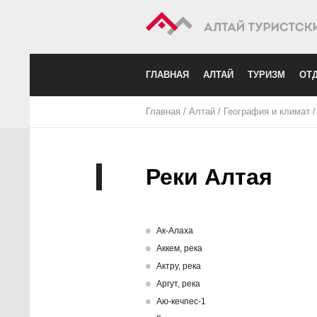
ГЛАВНАЯ
АЛТАЙ
ТУРИЗМ
ОТД
Главная
/
Алтай
/
География и климат
Реки Алтая
Ак-Алаха
Аккем, река
Актру, река
Аргут, река
Аю-кечпес-1