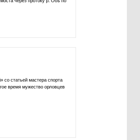
моста через протоку р. Обь по
» со статьей мастера спорта
гое время мужество орловцев