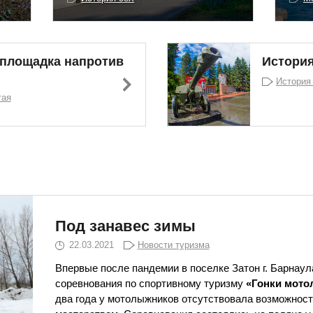
площадка напротив
Истори
История
тая
Под занавес зимы
22.03.2021
Новости туризма
Впервые после пандемии в поселке Затон г. Барнау
соревнования по спортивному туризму
«Гонки мот
два года у мотолыжников отсутствовала возможност