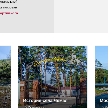
уникальной
рганизован
ортивного
История села Чемал
Мос
История сёл
М