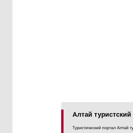
Уникальное высокогорное плат
Всемирного культурного и пр
ЮНЕСКО.
Подробнее
Алтай туристский
Туристический портал Алтай т