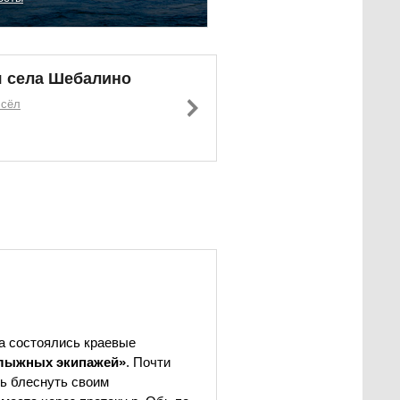
я села Шебалино
 сёл
ла состоялись краевые
олыжных экипажей»
. Почти
ь блеснуть своим