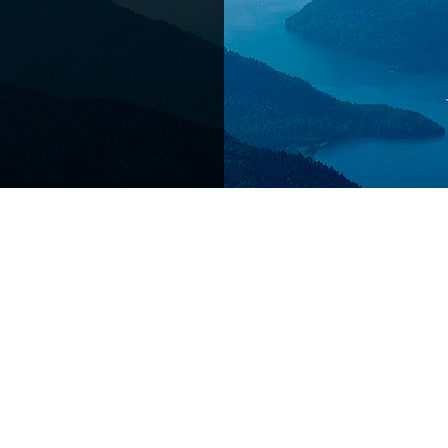
Алтая. По некоторым
красивых дорог мира.
повторяет Великий
по долинам рек Чуи и