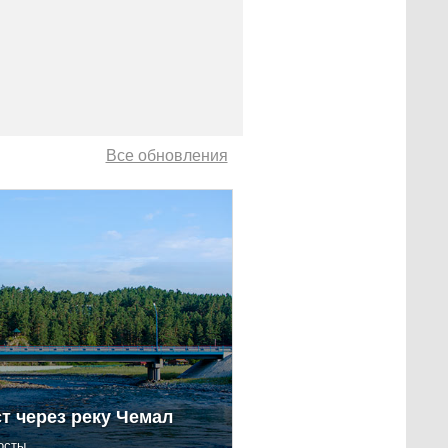
Все обновления
т через реку Чемал
осты