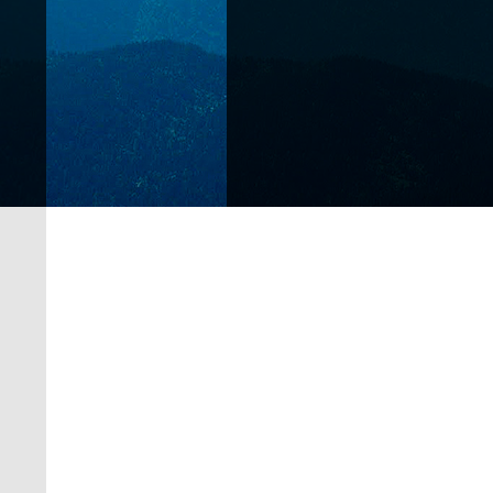
Чуйский тракт
Федеральная трасса в горах 
оценкам, в ходит в 10 самых 
Современный тракт частично 
шелковый путь, проходивший 
Катуни.