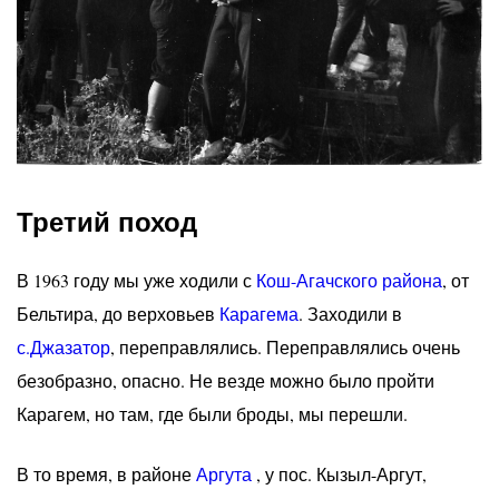
Третий поход
В 1963 году мы уже ходили с
Кош-Агачского района
, от
Бельтира, до верховьев
Карагема
. Заходили в
с.Джазатор
, переправлялись. Переправлялись очень
безобразно, опасно. Не везде можно было пройти
Карагем, но там, где были броды, мы перешли.
В то время, в районе
Аргута
, у пос. Кызыл-Аргут,