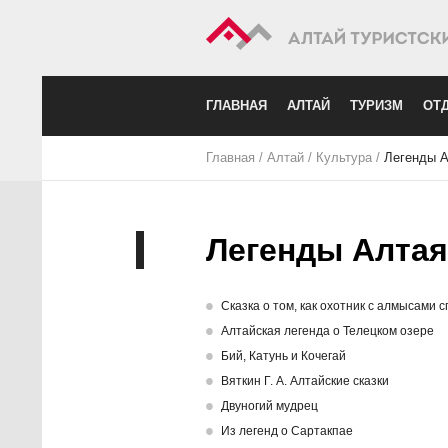
ГЛАВНАЯ
АЛТАЙ
ТУРИЗМ
ОТД
Главная
/
Алтай
/
Культура
/
Легенды А
Легенды Алтая
Cказка о том, как охотник с алмысами 
Алтайская легенда о Телецком озере
Бий, Катунь и Кочегай
Вяткин Г. А. Алтайские сказки
Двуногий мудрец
Из легенд о Сартакпае