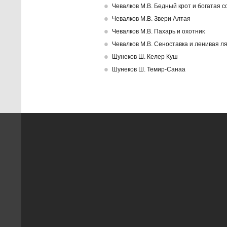
Чевалков М.В. Бедный крот и богатая с
Чевалков М.В. Звери Алтая
Чевалков М.В. Пахарь и охотник
Чевалков М.В. Сеноставка и ленивая л
Шунеков Ш. Келер Куш
Шунеков Ш. Темир-Санаа