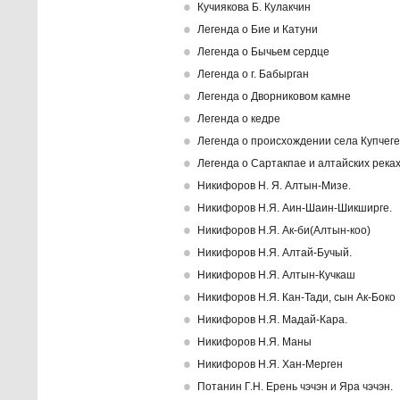
Кучиякова Б. Кулакчин
Легенда о Бие и Катуни
Легенда о Бычьем сердце
Легенда о г. Бабырган
Легенда о Дворниковом камне
Легенда о кедре
Легенда о происхождении села Купчеге
Легенда о Сартакпае и алтайских река
Никифоров Н. Я. Алтын-Мизе.
Никифоров Н.Я. Аин-Шаин-Шикширге.
Никифоров Н.Я. Ак-би(Алтын-коо)
Никифоров Н.Я. Алтай-Бучый.
Никифоров Н.Я. Алтын-Кучкаш
Никифоров Н.Я. Кан-Тади, сын Ак-Боко
Никифоров Н.Я. Мадай-Кара.
Никифоров Н.Я. Маны
Никифоров Н.Я. Хан-Мерген
Потанин Г.Н. Ерень чэчэн и Яра чэчэн.