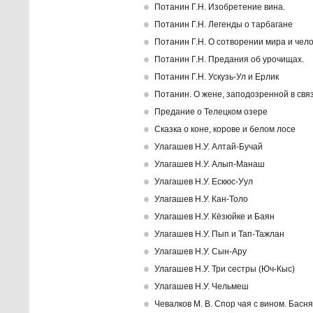
Потанин Г.Н. Изобретение вина.
Потанин Г.Н. Легенды о тарбагане
Потанин Г.Н. О сотворении мира и чел
Потанин Г.Н. Предания об урочищах.
Потанин Г.Н. Ускузь-Ул и Ерлик
Потанин. О жене, заподозренной в свя
Предание о Телецком озере
Сказка о коне, корове и белом лосе
Улагашев Н.У. Алтай-Бучай
Улагашев Н.У. Алып-Манаш
Улагашев Н.У. Ескюс-Уул
Улагашев Н.У. Кан-Толо
Улагашев Н.У. Кёзюйке и Баян
Улагашев Н.У. Пып и Тап-Тажлан
Улагашев Н.У. Сын-Ару
Улагашев Н.У. Три сестры (Юч-Кыс)
Улагашев Н.У. Чельмеш
Чевалков М. В. Спор чая с вином. Басня